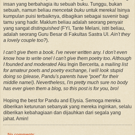
insan yang berbahagia itu sebuah buku. Tunggu, bukan
sebuah, namun beliau
mencetak buku
untuk mereka! Isinya
kumpulan puisi terbaiknya, dibagikan sebagai suvenir bagi
tamu yang hadir. Maklum beliau adalah seorang penyair
yang sangat
distinguished
(FYI, Tante Melani, istri beliau,
adalah seorang Guru Besar di Fakultas Sastra UI.
Ain't they
a lovely couple too?
).
I can't give them a book. I've never written any. I don't even
know how to write one! I can't give them poetry too. Although
I founded and moderated
Aku Ingin Bercerita
, a mailing list
for amateur poets and poetry exchange, I will look stupid
doing so (please, Pandu's parents have “poet” for their
middle name!). Nevertheless, I'm pretty much sure no body
has ever given them a blog, so this post is for you, bro!
Hoping the best for Pandu and Elysia. Semoga mereka
diberikan keturunan sebanyak yang mereka inginkan, selalu
diberikan kebahagiaan dan dijauhkan dari segala yang
jahat. Amin!
No comments: