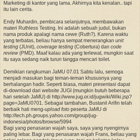
Marketing di kantor yang lama. Akhirnya kita kenalan.. tapi
itu lain cerita.
Endy Muhardin, pembicara selanjutnya, membawakan
materi Ruthless Testing. Ini adalah sebuah judul, bukan
nama produk apalagi nama cewe (Ruth?). Karena waktu
yang terbatas, beliau hanya sempat menerangkan
unit
testing
(JUnit),
coverage testing
(Cobertura) dan
code
review
(PMD). Maaf kalau ada yang terlewat, mungkin saat
itu saya sedang naik turun tangga mencari toilet.
Demikian rangkuman JaMU 07.01 Sabtu lalu, semoga
menjadi masukan bagi teman-teman khususnya yang
berhalangan hadir. Seperti biasa, materi presentasi dapat
di-download dari website JUGI (mungkin butuh beberapa
hari setelah JaMU) di http://www.jug.or.id/jugwiki/Wiki.jsp?
page=JaMU0701. Sebagai tambahan, Bustanil Arifin telah
berbaik hati meng-
upload foto
peserta JaMU di
http://tech.ph.groups.yahoo.com/group/jug-
indonesia/photos/browse/5994
Bagi yang penasaran wajah saya, saya yang nyengirnya
paling lebar. Bagi yang penasaran wajah Frans, beliau yang