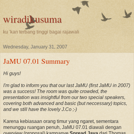
wiradikusuma
ku 'kan terbang tinggi bagai rajawali
Wednesday, January 31, 2007
JaMU 07.01 Summary
Hi guys!
I'm glad to inform you that our last JaMU (first JaMU in 2007)
was a success! The room was quite crowded, the
presentation was insightful from our two special speakers,
covering both advanced and basic (but neccessary) topics,
and we still have the lovely J.Co ;-)
Karena kebiasaan orang timur yang ngaret, sementara
menunggu ruangan penuh, JaMU 07.01 diawali dengan
overview
(proposal) kampanye
Spread Java
dari Thomas