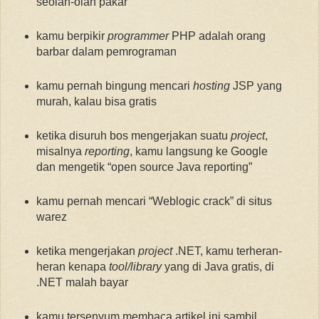
seolah-olah pakar
kamu berpikir
programmer
PHP adalah orang
barbar dalam pemrograman
kamu pernah bingung mencari
hosting
JSP yang
murah, kalau bisa gratis
ketika disuruh bos mengerjakan suatu
project
,
misalnya
reporting
, kamu langsung ke Google
dan mengetik “open source Java reporting”
kamu pernah mencari “Weblogic crack” di situs
warez
ketika mengerjakan
project
.NET, kamu terheran-
heran kenapa
tool/library
yang di Java gratis, di
.NET malah bayar
kamu tersenyum membaca artikel ini sambil