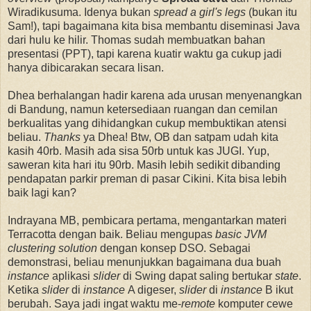
Wiradikusuma. Idenya bukan
spread a girl's legs
(bukan itu
Sam!), tapi bagaimana kita bisa membantu diseminasi Java
dari hulu ke hilir. Thomas sudah membuatkan bahan
presentasi (PPT), tapi karena kuatir waktu ga cukup jadi
hanya dibicarakan secara lisan.
Dhea berhalangan hadir karena ada urusan menyenangkan
di Bandung, namun ketersediaan ruangan dan cemilan
berkualitas yang dihidangkan cukup membuktikan atensi
beliau.
Thanks
ya Dhea! Btw, OB dan satpam udah kita
kasih 40rb. Masih ada sisa 50rb untuk kas JUGI. Yup,
saweran kita hari itu 90rb. Masih lebih sedikit dibanding
pendapatan parkir preman di pasar Cikini. Kita bisa lebih
baik lagi kan?
Indrayana MB, pembicara pertama, mengantarkan materi
Terracotta dengan baik. Beliau mengupas
basic JVM
clustering solution
dengan konsep DSO. Sebagai
demonstrasi, beliau menunjukkan bagaimana dua buah
instance
aplikasi
slider
di Swing dapat saling bertukar
state
.
Ketika
slider
di
instance
A digeser,
slider
di
instance
B ikut
berubah. Saya jadi ingat waktu me-
remote
komputer cewe