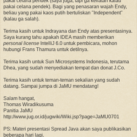
pakai celana pendek (saya juga, tapi ga keliatan kalau
pakai celana pendek). Bagi yang penasaran wajah Endy,
beliau yang pakai kaos putih bertuliskan "Independent"
(kalau ga salah).
Terima kasih untuk Indrayana dan Endy atas presentasinya.
Saya kurang tahu apakah IDEA masih memberikan
personal license
IntelliJ 6.0 untuk pembicara, mohon
hubungi Frans Thamura untuk detilnya.
Terima kasih untuk Sun Microsystems Indonesia, terutama
Dhea, yang sudah menyediakan tempat dan donat J.Co.
Terima kasih untuk teman-teman sekalian yang sudah
datang. Sampai jumpa di JaMU mendatang!
Salam hangat,
Thomas Wiradikusuma
Panitia JaMU
http://www.jug.or.id/jugwiki/Wiki.jsp?page=JaMU0701
PS: Materi presentasi Spread Java akan saya publikasikan
beberapa hari lagi.