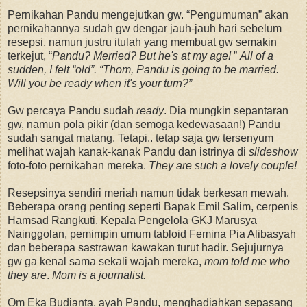
Pernikahan Pandu mengejutkan gw. “Pengumuman” akan
pernikahannya sudah gw dengar jauh-jauh hari sebelum
resepsi, namun justru itulah yang membuat gw semakin
terkejut, “
Pandu? Merried? But he's at my age!
”
All of a
sudden, I felt “old”. “Thom, Pandu is going to be married.
Will you be ready when it's your turn?”
Gw percaya Pandu sudah
ready
. Dia mungkin sepantaran
gw, namun pola pikir (dan semoga kedewasaan!) Pandu
sudah sangat matang. Tetapi.. tetap saja gw tersenyum
melihat wajah kanak-kanak Pandu dan istrinya di
slideshow
foto-foto pernikahan mereka.
They are such a lovely couple!
Resepsinya sendiri meriah namun tidak berkesan mewah.
Beberapa orang penting seperti Bapak Emil Salim, cerpenis
Hamsad Rangkuti, Kepala Pengelola GKJ Marusya
Nainggolan, pemimpin umum tabloid Femina Pia Alibasyah
dan beberapa sastrawan kawakan turut hadir. Sejujurnya
gw ga kenal sama sekali wajah mereka,
mom told me who
they are
.
Mom is a journalist.
Om Eka Budianta, ayah Pandu, menghadiahkan sepasang