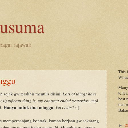
kusuma
bagai rajawali
This 
Wira
nggu
Many 
teller
Lots of things have
h sejak gw terakhir menulis disini.
best 
 significant thing is, my contract ended yesterday
, tapi
that 
Hanya untuk dua minggu.
Isn't cute?
i.
:-)
Bahas
s memperpanjang kontrak, karena kerjaan gw sekarang
2
►
g
being overpaid
dan gw merasa
. Mungkin gw orang