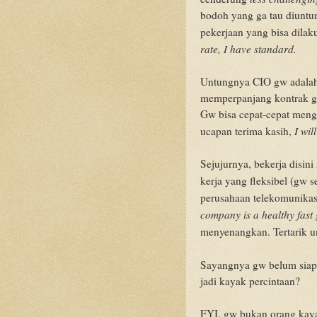
bodoh yang ga tau diuntun
pekerjaan yang bisa dilak
rate, I have standard.
Untungnya CIO gw adalah 
memperpanjang kontrak g
Gw bisa cepat-cepat menga
I wil
ucapan terima kasih,
Sejujurnya, bekerja disin
kerja yang fleksibel (gw 
perusahaan telekomunikas
company is a healthy fas
menyenangkan. Tertarik 
Sayangnya gw belum sia
jadi kayak percintaan?
FYI, gw bukan orang kaya