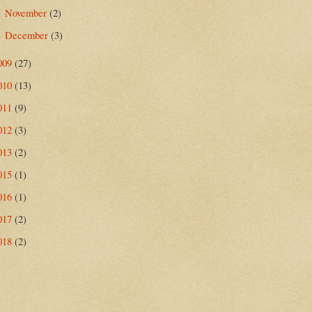
November
(2)
►
December
(3)
►
009
(27)
010
(13)
011
(9)
012
(3)
013
(2)
015
(1)
016
(1)
017
(2)
018
(2)