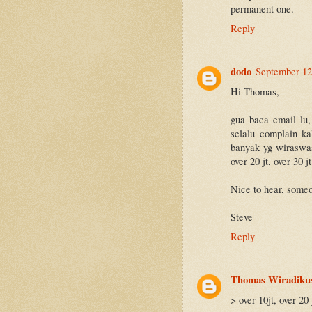
permanent one.
Reply
dodo
September 12
Hi Thomas,
gua baca email lu,
selalu complain ka
banyak yg wiraswast
over 20 jt, over 30 j
Nice to hear, someo
Steve
Reply
Thomas Wiradiku
> over 10jt, over 20 j