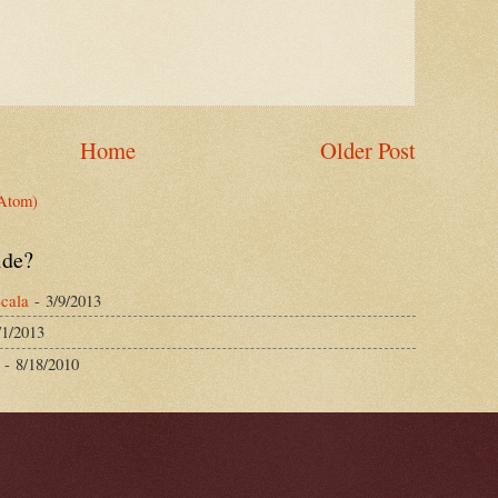
Home
Older Post
Atom)
ide?
cala
- 3/9/2013
/1/2013
- 8/18/2010