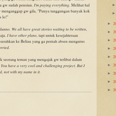
I'm paying everything.
ua gw sudah pensiun.
Melihat hal
 gw menganggap gw gila, "Punya tanggungan banyak kok
s lo!"
2
►
 dunno. We all have great stories waiting to be written
,
2
►
I have other plans
aja.
, tapi untuk kesejahteraan
2
►
w serahkan ke Beliau yang ga pernah absen mengurus
rried.
2
►
2
►
 seorang teman yang mengajak gw terlibat dalam
2
You have a very cool and challenging project. But I
.
►
d, not with my name in it.
2
►
2
►
2
►