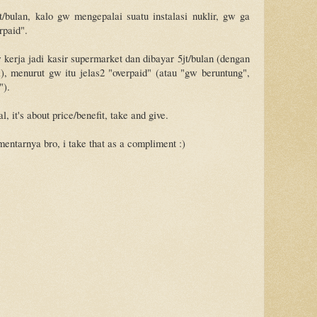
t/bulan, kalo gw mengepalai suatu instalasi nuklir, gw ga
rpaid".
 kerja jadi kasir supermarket dan dibayar 5jt/bulan (dengan
ini), menurut gw itu jelas2 "overpaid" (atau "gw beruntung",
").
l, it's about price/benefit, take and give.
mentarnya bro, i take that as a compliment :)