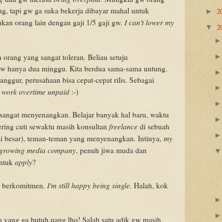
g, tapi gw ga suka bekerja dibayar mahal untuk
2
►
I can't lower my
ukan orang lain dengan gaji 1/5 gaji gw.
2
▼
orang yang sangat toleran. Beliau setuju
w hanya dua minggu. Kita berdua sama-sama untung.
nggur, perusahaan bisa cepat-cepat rilis. Sebagai
l work overtime unpaid
:-)
i sangat menyenangkan. Belajar banyak hal baru, waktu
freelance
sering cuti sewaktu masih konsultan
di sebuah
my
i besar), teman-teman yang menyenangkan. Intinya,
t growing media company
, penuh jiwa muda dan
apply
untuk
?
I'm still happy being single.
p berkomitmen.
Halah, kok
 yang ga butuh uang lho! Salah satu adik gw masih