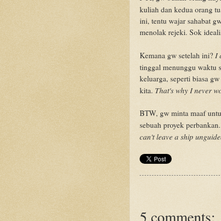
kuliah dan kedua orang t
ini, tentu wajar sahabat
menolak rejeki. Sok ideali
I
Kemana gw setelah ini?
tinggal menunggu waktu s
keluarga, seperti biasa g
That's why I never wo
kita.
BTW, gw minta maaf untuk
sebuah proyek perbankan
can't leave a ship unguide
5 comments: