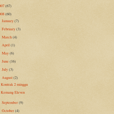
007
(67)
008
(60)
January
(7)
►
February
(3)
►
March
(4)
►
April
(1)
►
May
(6)
►
June
(16)
►
July
(3)
►
August
(2)
▼
Kontrak 2 minggu
Kemang Eleven
September
(9)
►
October
(4)
►