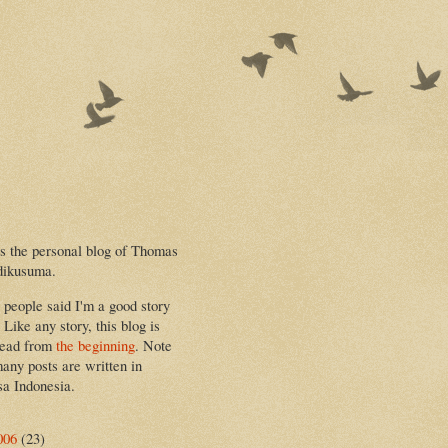
is the personal blog of Thomas
dikusuma.
people said I'm a good story
. Like any story, this blog is
read from
the beginning
. Note
many posts are written in
a Indonesia.
006
(23)