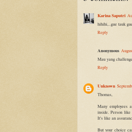
Karina Saputri
Au
hihihi,..gue tauk g
Reply
Anonymous
Augus
Mau yang challenge
Reply
Unknown
Septemb
Thomas,
Many employees ar
inside. Person like
It's like an assuran
But your choice ca