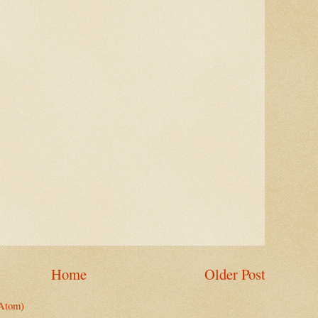
Home
Older Post
Atom)