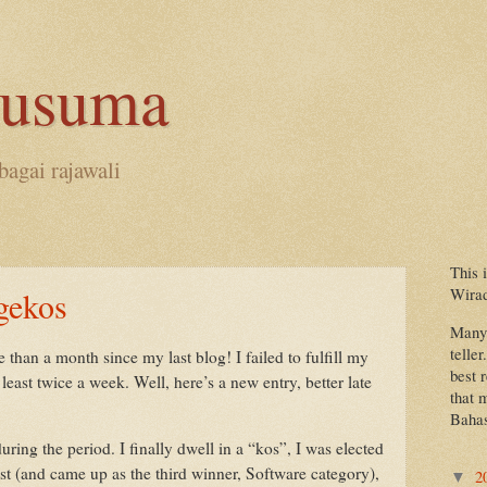
kusuma
bagai rajawali
This 
Wira
gekos
Many 
teller
han a month since my last blog! I failed to fulfill my
best 
t least twice a week. Well, here’s a new entry, better late
that 
Bahas
ring the period. I finally dwell in a “kos”, I was elected
ist (and came up as the third winner, Software category),
2
▼