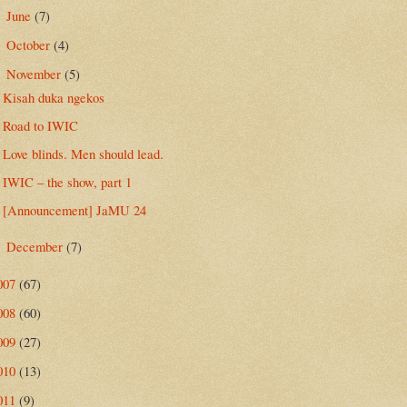
June
(7)
►
October
(4)
►
November
(5)
▼
Kisah duka ngekos
Road to IWIC
Love blinds. Men should lead.
IWIC – the show, part 1
[Announcement] JaMU 24
December
(7)
►
007
(67)
008
(60)
009
(27)
010
(13)
011
(9)