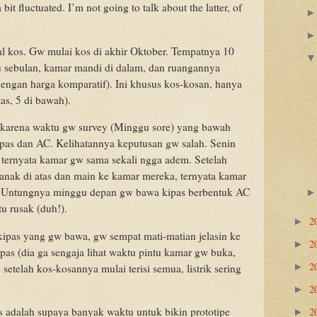
it fluctuated. I’m not going to talk about the latter, of
al kos. Gw mulai kos di akhir Oktober. Tempatnya 10
bu sebulan, kamar mandi di dalam, dan ruangannya
engan harga komparatif). Ini khusus kos-kosan, hanya
as, 5 di bawah).
karena waktu gw survey (Minggu sore) yang bawah
ipas dan AC. Kelihatannya keputusan gw salah. Senin
, ternyata kamar gw sama sekali ngga adem.
Setelah
anak di atas dan main ke kamar mereka, ternyata kamar
. Untungnya minggu depan gw bawa kipas berbentuk AC
tu rusak (duh!).
2
►
pas yang gw bawa, gw sempat mati-matian jelasin ke
2
►
ipas (dia ga sengaja lihat waktu pintu kamar gw buka,
2
 setelah kos-kosannya mulai terisi semua, listrik sering
►
2
►
2
s adalah supaya banyak waktu untuk bikin prototipe
►