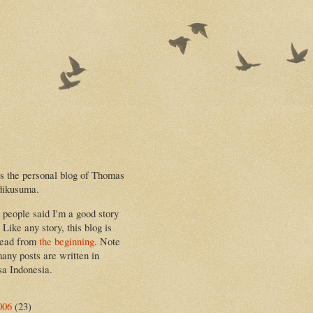
is the personal blog of Thomas
dikusuma.
people said I'm a good story
. Like any story, this blog is
read from
the beginning
. Note
many posts are written in
a Indonesia.
006
(23)