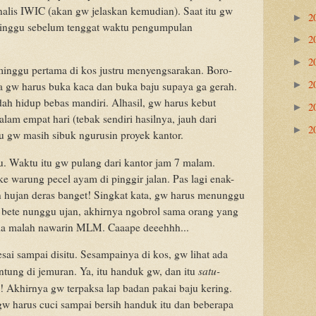
alis IWIC (akan gw jelaskan kemudian). Saat itu gw
2
►
inggu sebelum tenggat waktu pengumpulan
2
►
2
►
minggu pertama di kos justru menyengsarakan. Boro-
2
►
aja gw harus buka kaca dan buka baju supaya ga gerah.
ah hidup bebas mandiri. Alhasil, gw harus kebut
2
►
lam empat hari (tebak sendiri hasilnya, jauh dari
2
►
tu gw masih sibuk ngurusin proyek kantor.
cu. Waktu itu gw pulang dari kantor jam 7 malam.
e warung pecel ayam di pinggir jalan. Pas lagi enak-
n hujan deras banget! Singkat kata, gw harus menunggu
h bete nunggu ujan, akhirnya ngobrol sama orang yang
ia malah nawarin MLM. Caaape deeehhh...
sai sampai disitu. Sesampainya di kos, gw lihat ada
satu-
tung di jemuran. Ya, itu handuk gw, dan itu
 Akhirnya gw terpaksa lap badan pakai baju kering.
gw harus cuci sampai bersih handuk itu dan beberapa