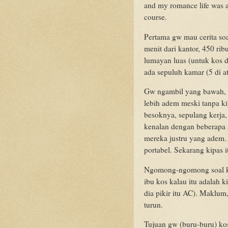
and my romance life was a b
course.
Pertama gw mau cerita so
menit dari kantor, 450 ri
lumayan luas (untuk kos d
ada sepuluh kamar (5 di at
Gw ngambil yang bawah, 
lebih adem meski tanpa k
besoknya, sepulang kerja
kenalan dengan beberapa 
mereka justru yang adem
portabel. Sekarang kipas i
Ngomong-ngomong soal ki
ibu kos kalau itu adalah k
dia pikir itu AC). Maklum,
turun.
Tujuan gw (buru-buru) ko