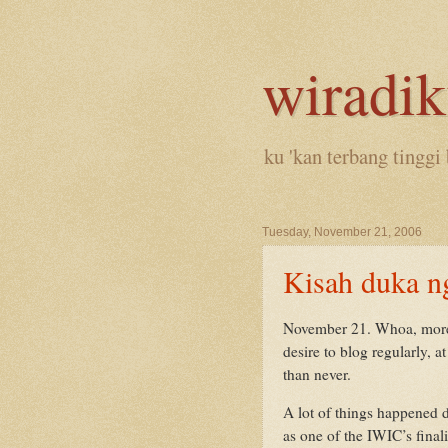
wiradi
ku 'kan terbang tinggi 
Tuesday, November 21, 2006
Kisah duka n
November 21. Whoa, more t
desire to blog regularly, a
than never.
A lot of things happened du
as one of the IWIC’s final