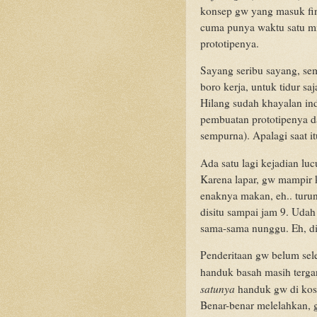
konsep gw yang masuk fin
cuma punya waktu satu m
prototipenya.
Sayang seribu sayang, se
boro kerja, untuk tidur s
Hilang sudah khayalan ind
pembuatan prototipenya da
sempurna). Apalagi saat i
Ada satu lagi kejadian lu
Karena lapar, gw mampir k
enaknya makan, eh.. turu
disitu sampai jam 9. Uda
sama-sama nunggu. Eh, d
Penderitaan gw belum sele
handuk basah masih tergan
satunya
handuk gw di kos!
Benar-benar melelahkan, 