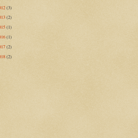
012
(3)
013
(2)
015
(1)
016
(1)
017
(2)
018
(2)