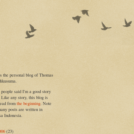
is the personal blog of Thomas
dikusuma.
people said I'm a good story
. Like any story, this blog is
read from
the beginning
. Note
many posts are written in
a Indonesia.
006
(23)