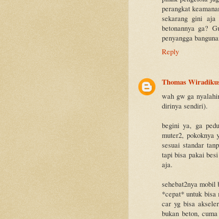
perangkat keamanan
sekarang gini aja
betonannya ga? Gu
penyangga bangunan 
Reply
Thomas Wiradiku
wah gw ga nyalahi
dirinya sendiri).
begini ya, ga pedu
muter2, pokoknya 
sesuai standar ta
tapi bisa pakai bes
aja.
sehebat2nya mobil 
*cepat* untuk bisa
car yg bisa aksele
bukan beton, cuma