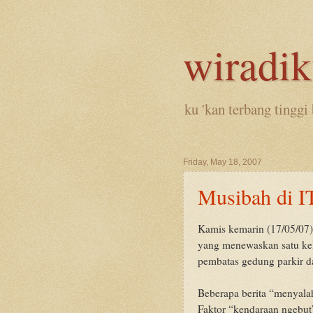
wiradi
ku 'kan terbang tinggi 
Friday, May 18, 2007
Musibah di I
Kamis kemarin (17/05/07) t
yang menewaskan satu ke
pembatas gedung parkir dan
Beberapa berita “menyala
Faktor “kendaraan ngebut”