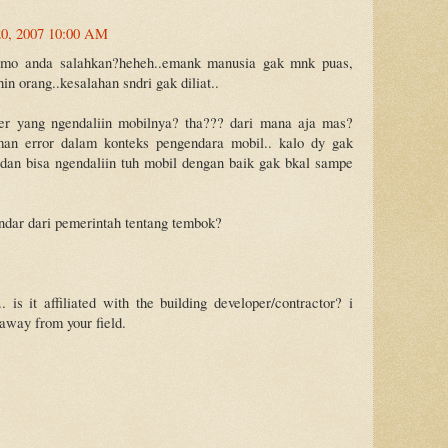
0, 2007 10:00 AM
g mo anda salahkan?heheh..emank manusia gak mnk puas,
in orang..kesalahan sndri gak diliat..
per yang ngendaliin mobilnya? tha??? dari mana aja mas?
an error dalam konteks pengendara mobil.. kalo dy gak
 dan bisa ngendaliin tuh mobil dengan baik gak bkal sampe
andar dari pemerintah tentang tembok?
 is it affiliated with the building developer/contractor? i
r away from your field.