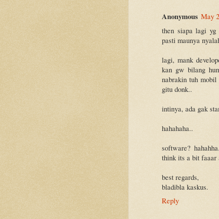
Anonymous
May 2
then siapa lagi y
pasti maunya nyalah
lagi, mank develo
kan gw bilang hum
nabrakin tuh mobil
gitu donk..
intinya, ada gak st
hahahaha..
software? hahahha..
think its a bit faaa
best regards,
bladibla kaskus.
Reply