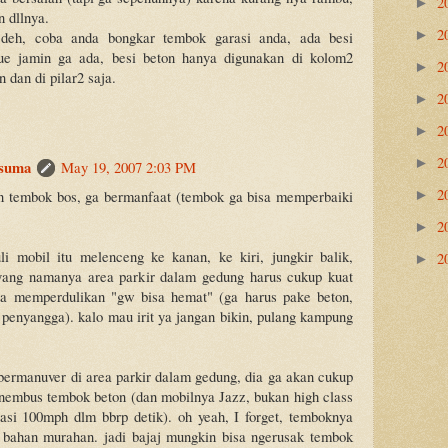
2
►
 dllnya.
2
 deh, coba anda bongkar tembok garasi anda, ada besi
►
e jamin ga ada, besi beton hanya digunakan di kolom2
2
►
dan di pilar2 saja.
2
►
2
►
2
►
suma
May 19, 2007 2:03 PM
2
n tembok bos, ga bermanfaat (tembok ga bisa memperbaiki
►
2
►
li mobil itu melenceng ke kanan, ke kiri, jungkir balik,
2
►
yang namanya area parkir dalam gedung harus cukup kuat
npa memperdulikan "gw bisa hemat" (ga harus pake beton,
i penyangga). kalo mau irit ya jangan bikin, pulang kampung
bermanuver di area parkir dalam gedung, dia ga akan cukup
 nembus tembok beton (dan mobilnya Jazz, bukan high class
rasi 100mph dlm bbrp detik). oh yeah, I forget, temboknya
 bahan murahan. jadi bajaj mungkin bisa ngerusak tembok