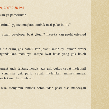
9, 2007 2:58 PM
hkan ya pemerintah.
merintah yg menetapkan tembok msti pake ini itu?
 apaan developer buat gituan? mereka kan profit oriented
a tuh orang gak hati2? kan jelas2 salah dy (human error)
ngendalikan mobilnya sampe lwat batas yang gak boleh
.
tement anda tentang honda jazz gak cukup cepat melewati
 sbnernya gak perlu cepat. melainkan momentumnya.
or tekanan ke tembok.
 bisa menjamin tembok beton udah pasti bisa mencegah