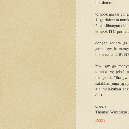
itu. damn.
tembok garasi gw ga
1. ga didesain unt
2. ga dibangun oleh
tembok ITC permata
dengan secara ga
garasi gw, lo meng
bikin rumah2 BTN? 
btw, gw ga menya
tembok yg jebol p
mengelak, "lha gw u
salahkan juga yg ny
aja melakukan ses
dia).
cheers,
Thomas Wiradikus
Reply