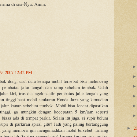
erima di sisi-Nya. Amin.
9, 2007 12:42 PM
bok dong, usut dulu kenapa mobil tersebut bisa melenceng
 pembatas jalur tengah dan ramp sebelum tembok. Udah
 jalur kiri, trus dia ngeloncatin pembatas jalur tengah yang
an tinggi buat mobil seukuran Honda Jazz yang kemudian
jalur kanan sebelum tembok. Mobil bisa loncat dipastikan
tinggi, ga mungkin dengan kecepatan 5 km/jam seperti
biasa ada di tempat parkir. Selain itu juga, si supir belum
upir di parkiran spiral gitu? Jadi yang paling bertanggung
2
►
k yang memberi ijin mengemudikan mobil tersebut. Emang
ga bersalah (tapi ga sepenuhnya) karena kurang-nya rambu,