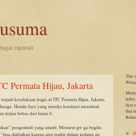
kusuma
bagai rajawali
This 
Wira
TC Permata Hijau, Jakarta
Many 
teller
erjadi kecelakaan tragis di ITC Permata Hijau, Jakarta,
best 
luarga. Honda Jazz yang mereka kendarai menabrak
that 
 terjun bebas dari lantai 6.
Bahas
hkan” pengemudi yang amatir. Menurut gw ga begitu.
2
►
 bisa diabaikan karena area parkir dalam gedung ga