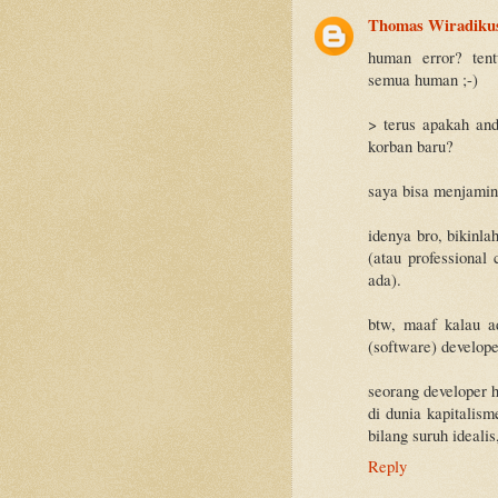
Thomas Wiradiku
human error? tent
semua human ;-)
> terus apakah an
korban baru?
saya bisa menjamin
idenya bro, bikinla
(atau professional
ada).
btw, maaf kalau a
(software) develope
seorang developer 
di dunia kapitalis
bilang suruh idealis
Reply