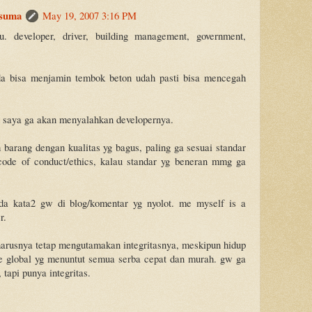
suma
May 19, 2007 3:16 PM
u. developer, driver, building management, government,
da bisa menjamin tembok beton udah pasti bisa mencegah
 saya ga akan menyalahkan developernya.
h barang dengan kualitas yg bagus, paling ga sesuai standar
 code of conduct/ethics, kalau standar yg beneran mmg ga
da kata2 gw di blog/komentar yg nyolot. me myself is a
r.
harusnya tetap mengutamakan integritasnya, meskipun hidup
me global yg menuntut semua serba cepat dan murah. gw ga
, tapi punya integritas.