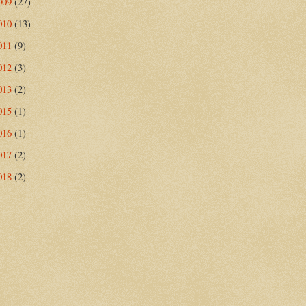
009
(27)
010
(13)
011
(9)
012
(3)
013
(2)
015
(1)
016
(1)
017
(2)
018
(2)