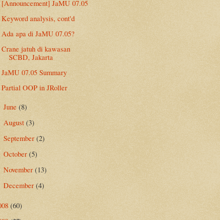
[Announcement] JaMU 07.05
Keyword analysis, cont'd
Ada apa di JaMU 07.05?
Crane jatuh di kawasan
SCBD, Jakarta
JaMU 07.05 Summary
Partial OOP in JRoller
June
(8)
►
August
(3)
►
September
(2)
►
October
(5)
►
November
(13)
►
December
(4)
►
008
(60)