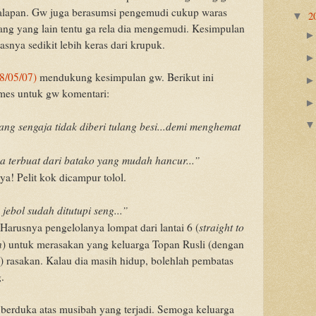
alapan. Gw juga berasumsi pengemudi cukup waras
2
▼
ang yang lain tentu ga rela dia mengemudi. Kesimpulan
nya sedikit lebih keras dari krupuk.
8/05/07)
mendukung kesimpulan gw. Berikut ini
mes untuk gw komentari:
g sengaja tidak diberi tulang besi...demi menghemat
a terbuat dari batako yang mudah hancur...”
ya! Pelit kok dicampur tolol.
jebol sudah ditutupi seng...”
straight to
arusnya pengelolanya lompat dari lantai 6 (
n
) untuk merasakan yang keluarga Topan Rusli (dengan
 rasakan. Kalau dia masih hidup, bolehlah pembatas
.
 berduka atas musibah yang terjadi. Semoga keluarga