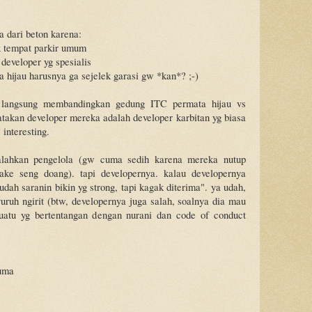
 dari beton karena:
uk tempat parkir umum
 developer yg spesialis
 hijau harusnya ga sejelek garasi gw *kan*? ;-)
 langsung membandingkan gedung ITC permata hijau vs
atakan developer mereka adalah developer karbitan yg biasa
interesting.
lahkan pengelola (gw cuma sedih karena mereka nutup
ake seng doang). tapi developernya. kalau developernya
dah saranin bikin yg strong, tapi kagak diterima". ya udah,
uruh ngirit (btw, developernya juga salah, soalnya dia mau
uatu yg bertentangan dengan nurani dan code of conduct
uma