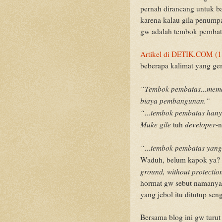
pernah dirancang untuk b
karena kalau gila penump
gw adalah tembok pembatas
Artikel di DETIK.COM (1
beberapa kalimat yang ge
“Tembok pembatas...meman
biaya pembangunan.”
“...tembok pembatas hany
Muke gile
developer
tuh
-n
“...tembok pembatas yang 
Waduh, belum kapok ya? H
ground, without protectio
hormat gw sebut namanya)
yang jebol itu ditutup seng
Bersama blog ini gw turut