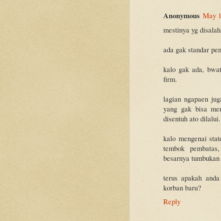
Anonymous
May 1
mestinya yg disala
ada gak standar pe
kalo gak ada, bwat
firm.
lagian ngapaen jug
yang gak bisa me
disentuh ato dilalui.
kalo mengenai sta
tembok pembatas,
besarnya tumbukan 
terus apakah anda
korban baru?
Reply