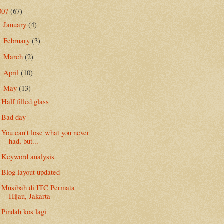
007
(67)
January
(4)
►
February
(3)
►
March
(2)
►
April
(10)
►
May
(13)
▼
Half filled glass
Bad day
You can't lose what you never
had, but...
Keyword analysis
Blog layout updated
Musibah di ITC Permata
Hijau, Jakarta
Pindah kos lagi