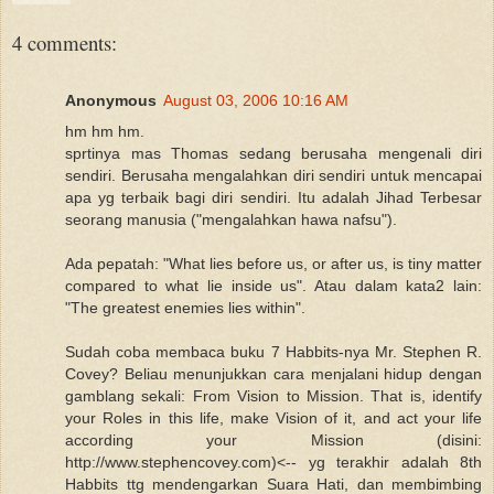
4 comments:
Anonymous
August 03, 2006 10:16 AM
hm hm hm.
sprtinya mas Thomas sedang berusaha mengenali diri
sendiri. Berusaha mengalahkan diri sendiri untuk mencapai
apa yg terbaik bagi diri sendiri. Itu adalah Jihad Terbesar
seorang manusia ("mengalahkan hawa nafsu").
Ada pepatah: "What lies before us, or after us, is tiny matter
compared to what lie inside us". Atau dalam kata2 lain:
"The greatest enemies lies within".
Sudah coba membaca buku 7 Habbits-nya Mr. Stephen R.
Covey? Beliau menunjukkan cara menjalani hidup dengan
gamblang sekali: From Vision to Mission. That is, identify
your Roles in this life, make Vision of it, and act your life
according your Mission (disini:
http://www.stephencovey.com)<-- yg terakhir adalah 8th
Habbits ttg mendengarkan Suara Hati, dan membimbing