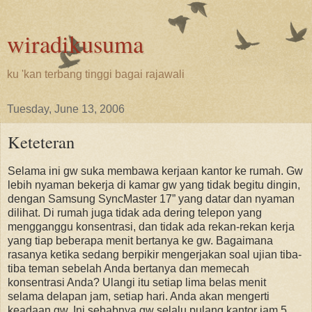
wiradikusuma
ku 'kan terbang tinggi bagai rajawali
Tuesday, June 13, 2006
Keteteran
Selama ini gw suka membawa kerjaan kantor ke rumah. Gw
lebih nyaman bekerja di kamar gw yang tidak begitu dingin,
dengan Samsung SyncMaster 17” yang datar dan nyaman
dilihat. Di rumah juga tidak ada dering telepon yang
mengganggu konsentrasi, dan tidak ada rekan-rekan kerja
yang tiap beberapa menit bertanya ke gw. Bagaimana
rasanya ketika sedang berpikir mengerjakan soal ujian tiba-
tiba teman sebelah Anda bertanya dan memecah
konsentrasi Anda? Ulangi itu setiap lima belas menit
selama delapan jam, setiap hari. Anda akan mengerti
keadaan gw. Ini sebabnya gw selalu pulang kantor jam 5