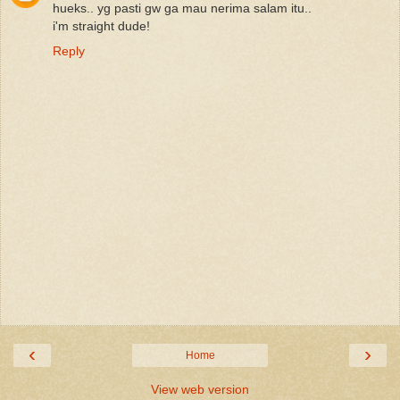
hueks.. yg pasti gw ga mau nerima salam itu..
i'm straight dude!
Reply
‹
›
Home
View web version