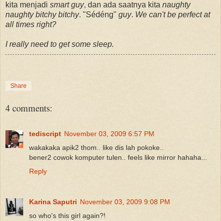
kita menjadi
smart guy
, dan ada saatnya kita
naughty
naughty bitchy bitchy
. "Sédéng"
guy
.
We can't be perfect at
all times right?
I really need to get some sleep.
Share
4 comments:
tediscript
November 03, 2009 6:57 PM
wakakaka apik2 thom.. like dis lah pokoke..
bener2 cowok komputer tulen.. feels like mirror hahaha...
Reply
Karina Saputri
November 03, 2009 9:08 PM
so who's this girl again?!