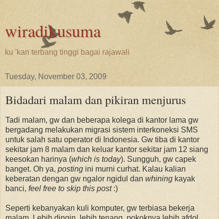
wiradikusuma
ku 'kan terbang tinggi bagai rajawali
Tuesday, November 03, 2009
Bidadari malam dan pikiran menjurus
Tadi malam, gw dan beberapa kolega di kantor lama gw
bergadang melakukan migrasi sistem interkoneksi SMS
untuk salah satu operator di Indonesia. Gw tiba di kantor
sekitar jam 8 malam dan keluar kantor sekitar jam 12 siang
keesokan harinya (
which is today
). Sungguh, gw capek
banget. Oh ya,
posting
ini murni curhat. Kalau kalian
keberatan dengan gw ngalor ngidul dan
whining
kayak
banci,
feel free to skip this post
:)
Seperti kebanyakan kuli komputer, gw terbiasa bekerja
malam. Lebih dingin, lebih tenang, pokoknya lebih afdol.