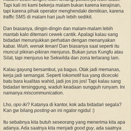
Tapi kali ini kami bekerja malam bukan karena kerajinan,
tapi karena pihak operator menghendaki demikian, karena
traffic
SMS di malam hari jauh lebih sedikit.
Dan biasanya, dingin-dingin dan malam-malam lebih
mantab kalo ditemani cewek cantik. Apalagi kalau sang
bidadari menunjukkan perhatian dengan menanyakan
kabar.
Wuih, wenak tenan!
Dan biasanya saat seperti itu
muncul pikiran-pikiran menjurus. Bukan jurus Kungfu atau
Silat, tapi menjurus ke Sekwilda dan zona terlarang lain.
Kalau gayung bersambut, ya bagus. Otak jadi memanas,
kerja jadi semangat. Seperti lokomotif tua yang dicecoki
batu bara kualitas wahid, jadi jos jos jos! Tapi kalau sang
bidadari tersinggung, waduh keadaan sungguh runyam. Ini
namanya
miscommunication
.
Lho,
opo iki
? Katanya di kantor, kok ada bidadari segala?
Kan gw bilang
posting
-an ini ngalor ngidul :)
Itu sebabnya kita butuh seseorang yang menerima kita apa
adanya. Ada saatnya kita menjadi
good guy
, ada saatnya